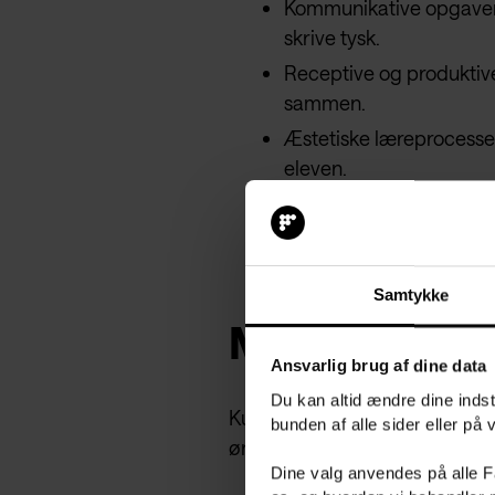
Kommunikative opgaver,
skrive tysk.
Receptive og produktiv
sammen.
Æstetiske læreprocesser
eleven.
Projektbaserede forløb 
ind i klasselokalet.
Samtykke
Målgruppe
Ansvarlig brug af dine data
Du kan altid ændre dine indsti
Kurset er for dig, der undervi
bunden af alle sider eller på
ønsker ny inspiration til begy
Dine valg anvendes på alle 