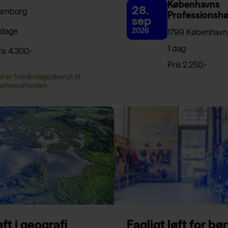
Københavns
28.
amborg
Professionshø
sep
 dage
2026
1799 København
1 dag
is 4.300,-
Pris 2.250,-
øft i geografi
Fagligt løft for bø