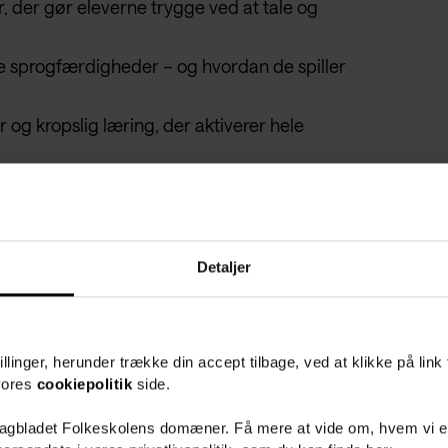
 der gør eleverne trygge ved at tale og
e sprogfærdigheder – og hvordan de spiller
 og kropslig læring, der aktiverer hele
og dynamisk kultursyn, der bringer verden
Detaljer
llinger, herunder trække din accept tilbage, ved at klikke på link 
ser i tysk i grundskolen – uanset om du
 vores
cookiepolitik
side.
ndere eller videregående niveauer.
Fagbladet Folkeskolens domæner. Få mere at vide om, hvem vi e