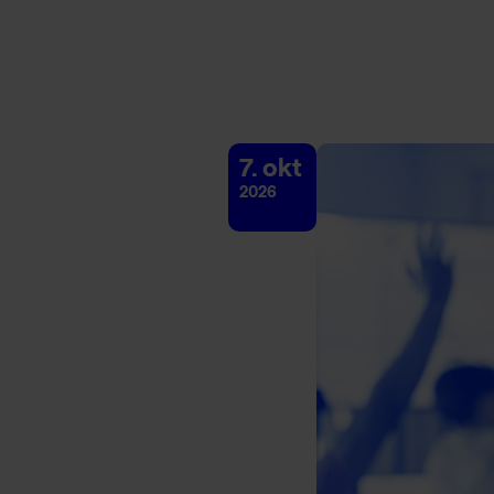
7. okt
2026