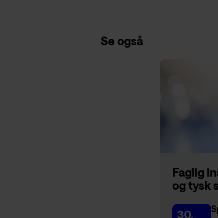
Se også
Faglig i
og tysk 
S
30.