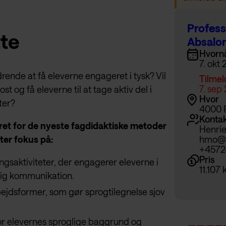
Profess
tte
Absalo
Hvorn
7. okt
ende at få eleverne engageret i tysk? Vil
Tilmel
7. sep
t og få eleverne til at tage aktiv del i
Hvor
eter?
4000 R
Konta
ret for de nyeste fagdidaktiske metoder
Henrie
ter fokus på:
hmo@
+4572
Pris
gsaktiviteter, der engagerer eleverne i
11.107
lig kommunikation.
ejdsformer, som gør sprogtilegnelse sjov
or elevernes sproglige baggrund og