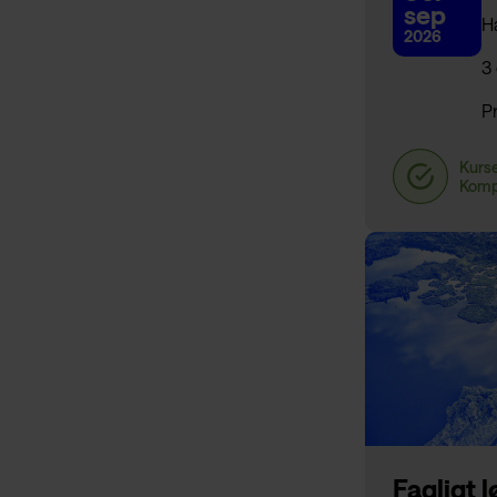
sep
H
2026
3
Pr
Fagligt l