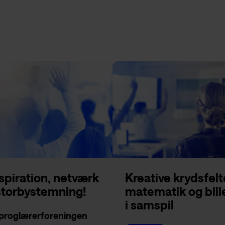
nspiration, netværk
Kreative krydsfelt
storbystemning!
matematik og bil
i samspil
proglærerforeningen