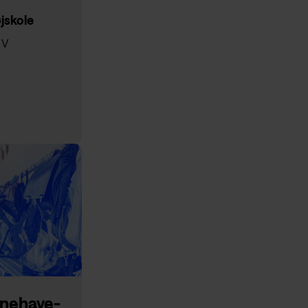
jskole
 V
rnehave­­