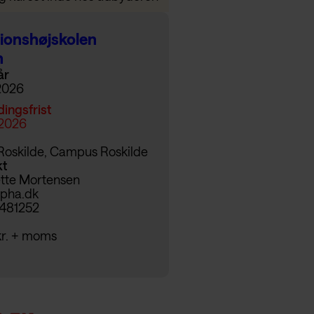
ionshøjskolen
n
år
 2026
dingsfrist
 2026
oskilde, Campus Roskilde
kt
tte Mortensen
pha.dk
481252
 kr. + moms