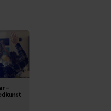
er –
ledkunst