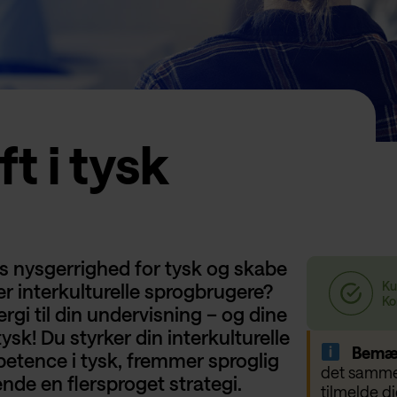
ft i tysk
rs nysgerrighed for tysk og skabe
er interkulturelle sprogbrugere?
rgi til din undervisning – og dine
 tysk! Du styrker din interkulturelle
Bemæ
tence i tysk, fremmer sproglig
det samme 
nde en flersproget strategi.
tilmelde d