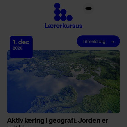
lærerkursus.dk
1. dec
Tilmeld dig
2026
Aktiv læring i geografi: Jorden er