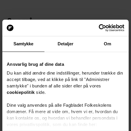
Se også
Samtykke
Detaljer
Om
Ansvarlig brug af dine data
Du kan altid ændre dine indstillinger, herunder trække din
accept tilbage, ved at klikke på link til "Administrer
samtykke" i bunden af alle sider eller på vores
cookiepolitik
side.
Fagligt løft målrettet
Dine valg anvendes på alle Fagbladet Folkeskolens
ungdomsskolernes
domæner. Få mere at vide om, hvem vi er, hvordan du
undervisning af unge
kan kontakte os, og hvordan vi behandler persondata i
vores privatlivspolitik, som du kan finde her:
UCL Erhvervsakademi &
https://www.folkeskolen.dk/persondata/