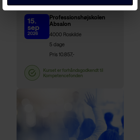
Fagligt løft i billedkunst
Professionshøjskolen
15.
Absalon
sep
2026
4000 Roskilde
5 dage
Pris 10.857,-