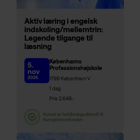
Aktiv læring i engelsk
indskoling/mellemtrin:
Legende tilgange til
læsning
Københavns
5.
Professionshøjskole
nov
2026
1799 København V
1 dag
Pris 2.648,-