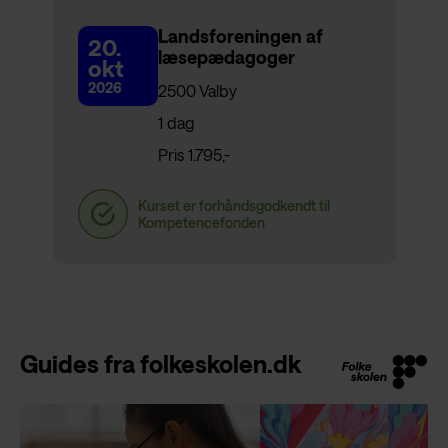
Landsforeningen af
20.
læsepædagoger
okt
2026
2500 Valby
1 dag
Pris 1.795,-
Guides fra folkeskolen.dk