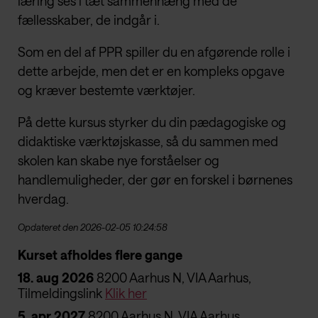
læring ses i tæt sammenhæng med de
fællesskaber, de indgår i.
Som en del af PPR spiller du en afgørende rolle i
dette arbejde, men det er en kompleks opgave
og kræver bestemte værktøjer.
På dette kursus styrker du din pædagogiske og
didaktiske værktøjskasse, så du sammen med
skolen kan skabe nye forståelser og
handlemuligheder, der gør en forskel i børnenes
hverdag.
Opdateret den 2026-02-05 10:24:58
Kurset afholdes flere gange
18. aug 2026
8200 Aarhus N, VIA Aarhus,
Tilmeldingslink
Klik her
5. apr 2027
8200 Aarhus N, VIA Aarhus,