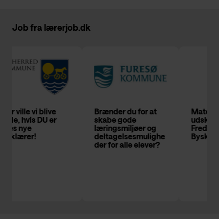
Job fra
lærerjob.dk
e
Brænder du for at
Matematiklærer til
r
skabe gode
udskolingen på
læringsmiljøer og
Frederiksborg
deltagelsesmulighe
Byskole
der for alle elever?