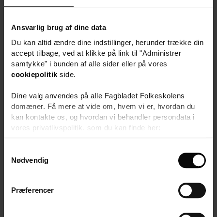
Ansvarlig brug af dine data
Du kan altid ændre dine indstillinger, herunder trække din
accept tilbage, ved at klikke på link til "Administrer
samtykke" i bunden af alle sider eller på vores
cookiepolitik
side.
Dine valg anvendes på alle Fagbladet Folkeskolens
Fagligt løft i musik
domæner. Få mere at vide om, hvem vi er, hvordan du
kan kontakte os, og hvordan vi behandler persondata i
VIA University College
vores privatlivspolitik, som du kan finde her:
2.
https://www.folkeskolen.dk/persondata/
mar
8000 Aarhus C
S
2027
Nødvendig
a
5 dage
m
Pris 12.000,-
t
Præferencer
y
k