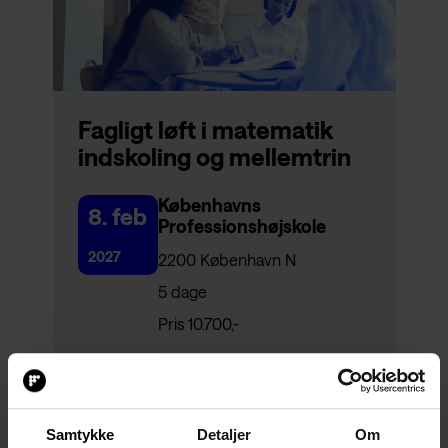
Fagligt løft i matematik
indskoling og mellemtrin
Københavns
8. feb
Professionshøjskole
2027
2200 København N
5 dage
Pris 10.700,-
Samtykke
Detaljer
Om