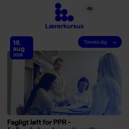
lærerkursus.dk
18.
Tilmeld dig
aug
2026
Fagligt løft for PPR -