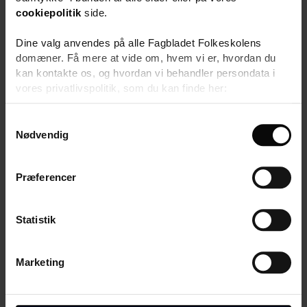
2 dage
cookiepolitik
side.
Pris 4.112,-
Dine valg anvendes på alle Fagbladet Folkeskolens
domæner. Få mere at vide om, hvem vi er, hvordan du
kan kontakte os, og hvordan vi behandler persondata i
vores privatlivspolitik, som du kan finde her:
https://www.folkeskolen.dk/persondata/
S
Nødvendig
a
m
t
Præferencer
y
k
k
Statistik
e
v
Marketing
Fagligt løft i matematik -
a
l
indskoling og mellemtrin
g