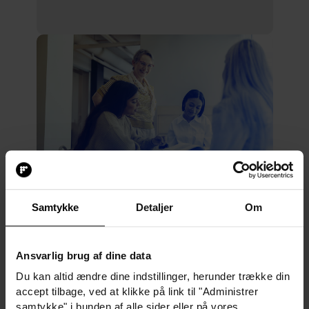
Aktiv læring i dansk
Samtykke
Detaljer
Om
udskoling: På vej mod et
fornyet danskfag
Ansvarlig brug af dine data
VIA University College
26.
Du kan altid ændre dine indstillinger, herunder trække din
nov
accept tilbage, ved at klikke på link til "Administrer
8800 Viborg
2026
samtykke" i bunden af alle sider eller på vores