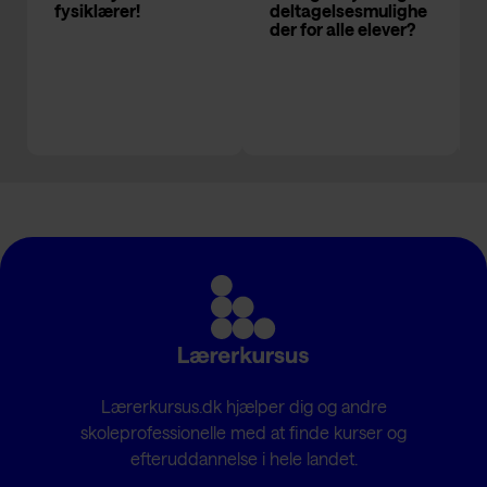
fysiklærer!
deltagelsesmulighe
der for alle elever?
Lærerkursus.dk hjælper dig og andre
skoleprofessionelle med at finde kurser og
efteruddannelse i hele landet.