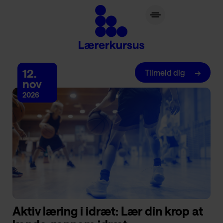
lærerkursus.dk
12.
Tilmeld dig
nov
2026
Aktiv læring i idræt: Lær din krop at