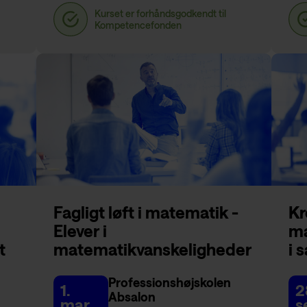
Fagligt løft i matematik -
Kr
Elever i
ma
t
matematikvanskeligheder
i 
Professionshøjskolen
1.
2
Absalon
mar
s