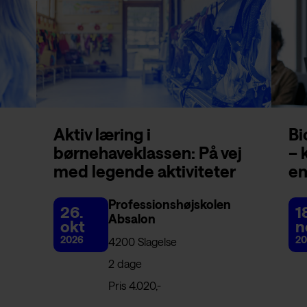
Aktiv læring i
Bi
børnehaveklassen: På vej
– 
med legende aktiviteter
en
Professionshøjskolen
26.
1
Absalon
okt
n
2026
20
4200 Slagelse
2 dage
Pris 4.020,-