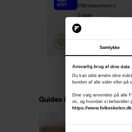
2027
1799 København V
2 dage
Pris 5.295,-
Samtykke
Ansvarlig brug af dine data
Du kan altid ændre dine indsti
bunden af alle sider eller på
Dine valg anvendes på alle 
Guides fra folkeskolen.dk
os, og hvordan vi behandler p
https://www.folkeskolen.dk
S