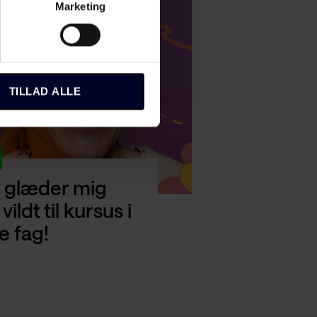
Marketing
TILLAD ALLE
 glæder mig
 vildt til kursus i
e fag!