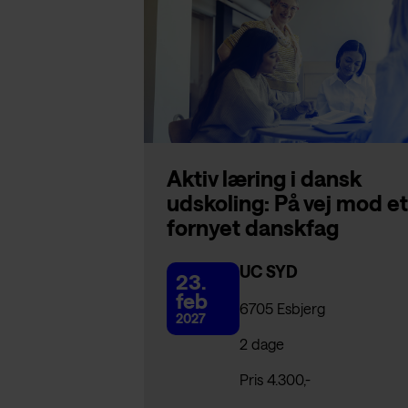
Aktiv læring i dansk
udskoling: På vej mod et
fornyet danskfag
UC SYD
23.
feb
6705 Esbjerg
2027
2 dage
Pris 4.300,-