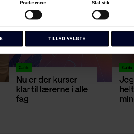
Præferencer
Statistik
E
TILLAD VALGTE
Guide
Guide
Nu er der kurser
Jeg
klar til lærerne i alle
helt
fag
min