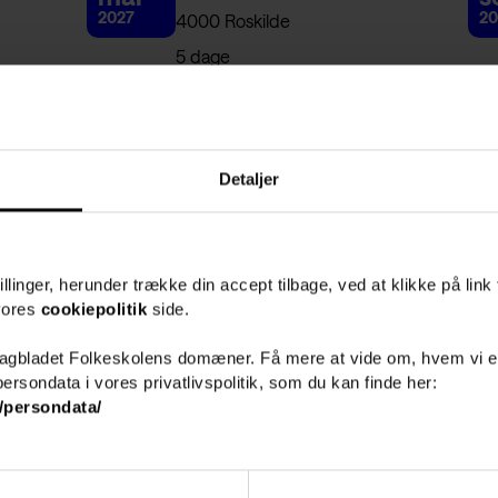
2027
20
4000 Roskilde
5 dage
Pris 10.669,-
Detaljer
llinger, herunder trække din accept tilbage, ved at klikke på link 
 vores
cookiepolitik
side.
Fagbladet Folkeskolens domæner. Få mere at vide om, hvem vi e
ersondata i vores privatlivspolitik, som du kan finde her:
/persondata/