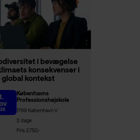
odiversitet i bevægelse
klimaets konsekvenser i
 global kontekst
Københavns
8.
Professionshøjskole
ov
26
1799 København V
2 dage
Pris 2.750,-