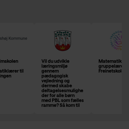
lmskolen
Vil du udvikle
Matematik og
læringsmiljø
gruppelærer 
iklærer til
gennem
Freinetskolen
lingen
pædagogisk
vejledning og
dermed skabe
deltagelsesmulighe
der for alle børn
med PBL som fælles
ramme? Så kom til
Skolen på
Grundtvigsvej!