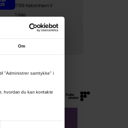
26
1799 København V
1 dag
Pris 2.250,-
Om
til "Administrer samtykke" i
r, hvordan du kan kontakte