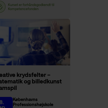
eative krydsfelter –
tematik og billedkunst
samspil
Københavns
8.
Professionshøjskole
ep