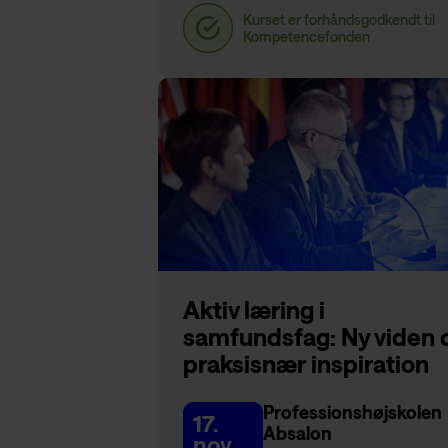
Aktiv læring i
samfundsfag: Ny viden 
praksisnær inspiration
Professionshøjskolen
17.
Absalon
nov