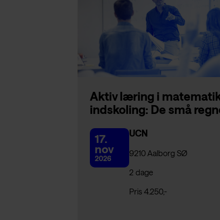
Aktiv læring i matematik
indskoling: De små regn
UCN
17.
nov
9210 Aalborg SØ
2026
2 dage
Pris 4.250,-