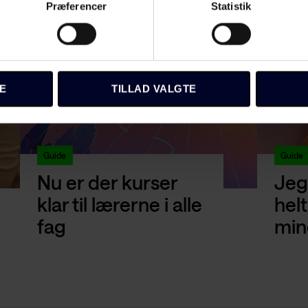
Præferencer
Statistik
E
TILLAD VALGTE
Guide
Guide
Nu er der kurser
Jeg
klar til lærerne i alle
helt
fag
min