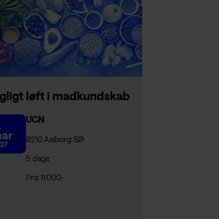
gligt løft i madkundskab
UCN
.
ar
9210 Aalborg SØ
27
5 dage
Pris 11.000,-