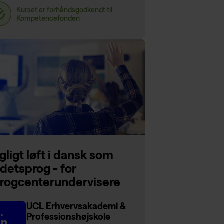
gligt løft i dansk som
detsprog - for
rogcenterundervisere
UCL Erhvervsakademi &
.
Professionshøjskole
an