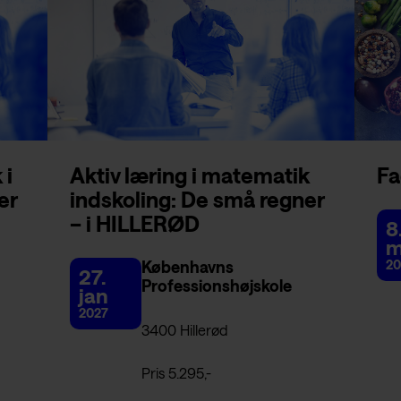
 i
Aktiv læring i matematik
Fa
er
indskoling: De små regner
– i HILLERØD
8
m
Københavns
20
27.
Professionshøjskole
jan
2027
3400 Hillerød
Pris 5.295,-