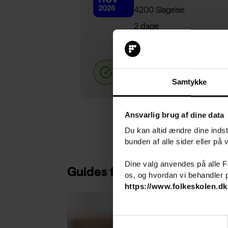
2026
4200 Slagelse
2 dage
Pris 4.020,-
Samtykke
Ansvarlig brug af dine data
Du kan altid ændre dine indsti
bunden af alle sider eller på
Dine valg anvendes på alle 
Guides fra folkeskolen.dk
os, og hvordan vi behandler p
https://www.folkeskolen.dk
S