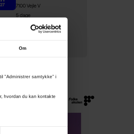
27
7100 Vejle V
5 dage
Pris 10.900,-
Om
til "Administrer samtykke" i
r, hvordan du kan kontakte