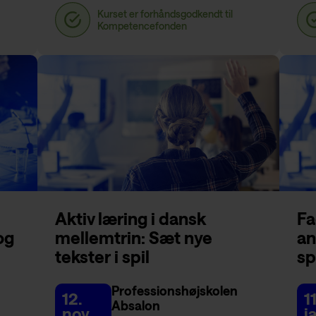
Aktiv læring i dansk
Fa
og
mellemtrin: Sæt nye
an
tekster i spil
sp
Professionshøjskolen
12.
11
Absalon
nov
j