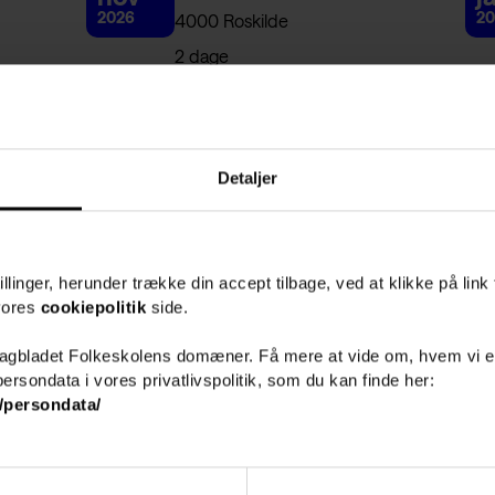
2026
20
4000 Roskilde
2 dage
Pris 4.020,-
Detaljer
llinger, herunder trække din accept tilbage, ved at klikke på link 
 vores
cookiepolitik
side.
Fagbladet Folkeskolens domæner. Få mere at vide om, hvem vi e
ersondata i vores privatlivspolitik, som du kan finde her:
/persondata/