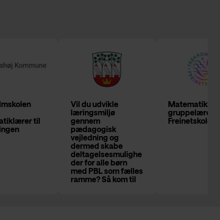
lmskolen
Vil du udvikle
Matematik og
læringsmiljø
gruppelærer 
iklærer til
gennem
Freinetskolen
lingen
pædagogisk
vejledning og
dermed skabe
deltagelsesmulighe
der for alle børn
med PBL som fælles
ramme? Så kom til
Skolen på
Grundtvigsvej!