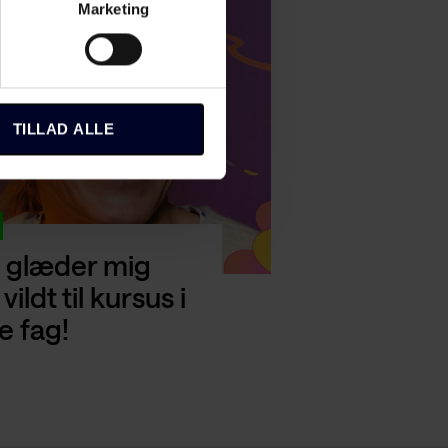
Marketing
TILLAD ALLE
 glæder mig
 vildt til kursus i
e fag!