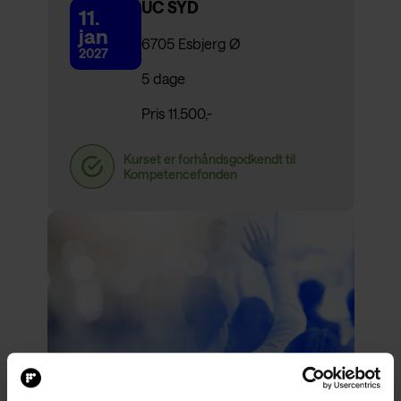
UC SYD
11.
jan
6705 Esbjerg Ø
2027
5 dage
Pris 11.500,-