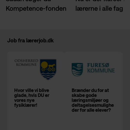
Kompetence-fonden
lærerne i alle fag
Job fra
lærerjob.dk
le vi blive
Brænder du for at
Matematiklærer
hvis DU er
skabe gode
udskolingen p
ye
læringsmiljøer og
Frederiksborg
rer!
deltagelsesmulighe
Byskole
der for alle elever?