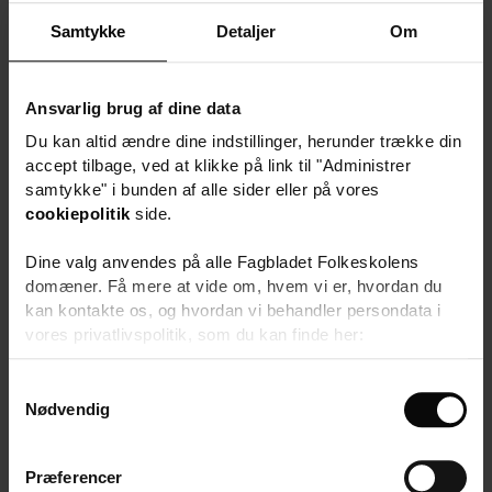
LÆSERVEJLEDERDAG
Samtykke
Detaljer
Om
VEST
Landsforeningen af
Ansvarlig brug af dine data
11.
læsepædagoger
nov
Du kan altid ændre dine indstillinger, herunder trække din
2026
7100 Vejle
accept tilbage, ved at klikke på link til "Administrer
samtykke" i bunden af alle sider eller på vores
1 dag
cookiepolitik
side.
Pris 1.795,-
Dine valg anvendes på alle Fagbladet Folkeskolens
domæner. Få mere at vide om, hvem vi er, hvordan du
kan kontakte os, og hvordan vi behandler persondata i
vores privatlivspolitik, som du kan finde her:
https://www.folkeskolen.dk/persondata/
S
Nødvendig
a
m
t
Præferencer